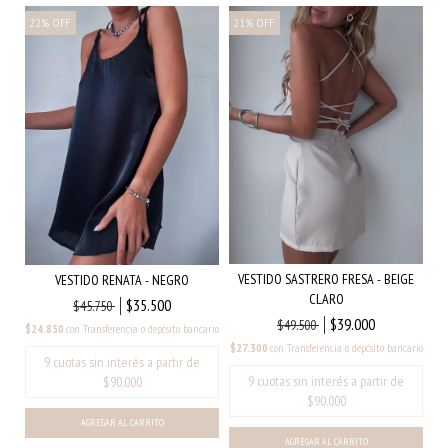
22
%
OFF
21
%
OFF
VESTIDO SASTRERO FRESA - BEIGE
VESTIDO RENATA - NEGRO
CLARO
$35.500
$45.750
$39.000
$49.500
$24.850
con
Transferencia o depósito bancario
$27.300
con
Transferencia o depósito bancario
AGREGAR AL CARRITO
AGREGAR AL CARRITO