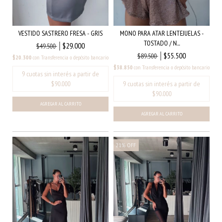
VESTIDO SASTRERO FRESA - GRIS
MONO PARA ATAR LENTEJUELAS -
TOSTADO / N...
$29.000
$49.500
$55.500
$89.500
$20.300
con
Transferencia o depósito bancario
$38.850
con
Transferencia o depósito bancario
AGREGAR AL CARRITO
AGREGAR AL CARRITO
21
%
OFF