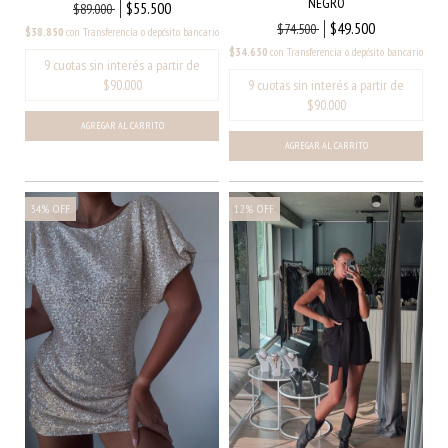
NEGRO
$55.500
$89.000
$49.500
$74.500
$38.850
con
Transferencia o depósito bancario
$34.650
con
Transferencia o depósito bancario
AGREGAR AL CARRITO
AGREGAR AL CARRITO
34
%
OFF
12
%
OFF