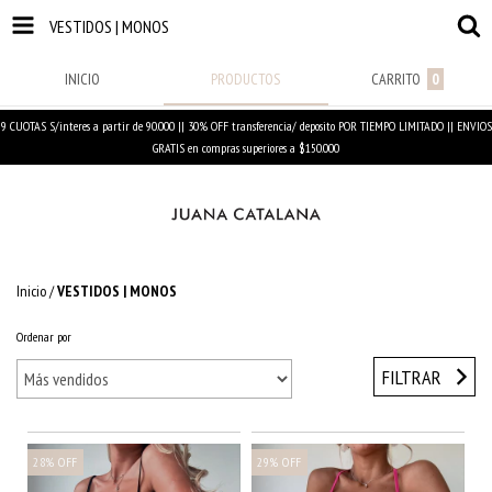
VESTIDOS | MONOS
INICIO
PRODUCTOS
CARRITO
0
9 CUOTAS S/interes a partir de 90.000 || 30% OFF transferencia/ deposito POR TIEMPO LIMITADO || ENVIOS
GRATIS en compras superiores a $150.000
Inicio
/
VESTIDOS | MONOS
Ordenar por
FILTRAR
28
%
OFF
29
%
OFF