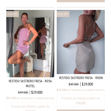
41
%
OFF
41
%
OFF
VESTIDO SASTRERO FRESA - VISON
VESTIDO SASTRERO FRESA - ROSA
$29.000
$49.500
PASTEL
$20.300
con
Transferencia o depósito bancario
$29.000
$49.500
$20.300
con
Transferencia o depósito bancario