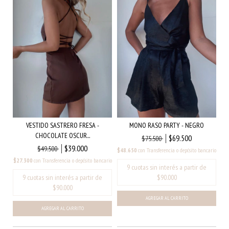
MONO RASO PARTY - NEGRO
VESTIDO SASTRERO FRESA -
CHOCOLATE OSCUR...
$69.500
$75.500
$39.000
$49.500
$48.650
con
Transferencia o depósito bancario
$27.300
con
Transferencia o depósito bancario
AGREGAR AL CARRITO
AGREGAR AL CARRITO