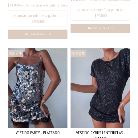
$38.850
con
Transferencia o depósito bancario
AGREGAR AL CARRITO
AGREGAR AL CARRITO
38
%
OFF
34
%
OFF
VESTIDO CYRUS LENTEJUELAS -
VESTIDO PARTY - PLATEADO