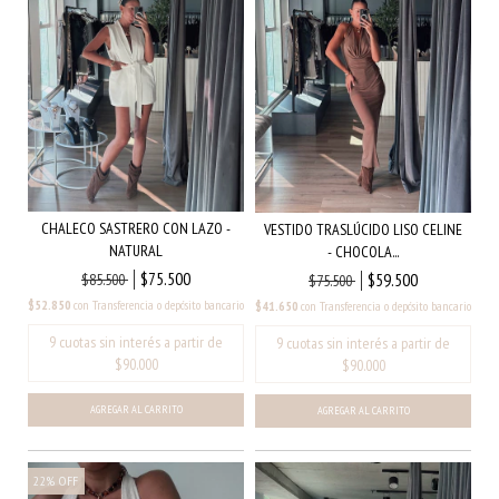
CHALECO SASTRERO CON LAZO -
VESTIDO TRASLÚCIDO LISO CELINE
NATURAL
- CHOCOLA...
$75.500
$59.500
$85.500
$75.500
$52.850
con
Transferencia o depósito bancario
$41.650
con
Transferencia o depósito bancario
AGREGAR AL CARRITO
22
%
OFF