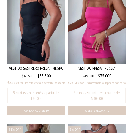
VESTIDO SASTRERO FRESA - NEGRO
VESTIDO FRESA - FUCSIA
$35.500
$35.000
$49.500
$49.500
$24.850
con
Transferencia o depósito bancario
$24.500
con
Transferencia o depósito bancario
AGREGAR AL CARRITO
AGREGAR AL CARRITO
21
%
OFF
8
%
OFF