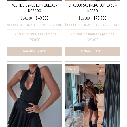
VESTIDO CYRUS LENTEJUELAS -
CHALECO SASTRERO CON LAZO -
DORADO
NEGRO
$49.500
$75.500
$74.500
$85.500
$34.650
con
Transferencia o depósito bancario
$52.850
con
Transferencia o depósito bancario
AGREGAR AL CARRITO
AGREGAR AL CARRITO
18
%
OFF