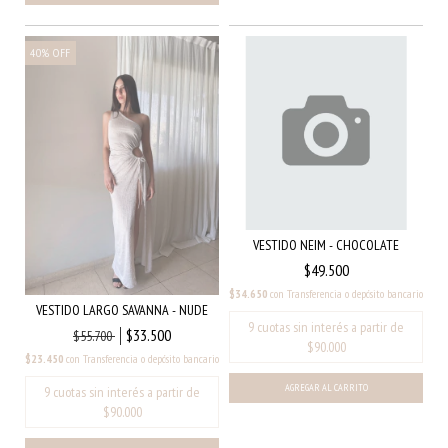
40
%
OFF
VESTIDO NEIM - CHOCOLATE
$49.500
$34.650
con
Transferencia o depósito bancario
VESTIDO LARGO SAVANNA - NUDE
$33.500
$55.700
$23.450
con
Transferencia o depósito bancario