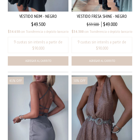
VESTIDO FRESA SHINE - NEGRO
VESTIDO NEIM - NEGRO
$49.000
$49.500
$59.500
$34.300
con
Transferencia o depósito bancario
$34.650
con
Transferencia o depósito bancario
AGREGAR AL CARRITO
41
%
OFF
38
%
OFF