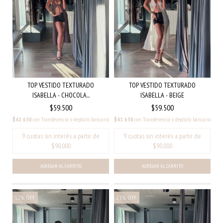
TOP VESTIDO TEXTURADO
TOP VESTIDO TEXTURADO
ISABELLA - CHOCOLA...
ISABELLA - BEIGE
$59.500
$59.500
$41.650
con
Transferencia o depósito bancario
$41.650
con
Transferencia o depósito bancario
12
%
OFF
21
%
OFF