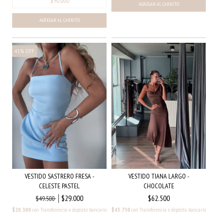
AGREGAR AL CARRITO
AGREGAR AL CARRITO
41
%
OFF
VESTIDO SASTRERO FRESA -
VESTIDO TIANA LARGO -
CELESTE PASTEL
CHOCOLATE
$29.000
$62.500
$49.500
$20.300
con
Transferencia o depósito bancario
$43.750
con
Transferencia o depósito bancario