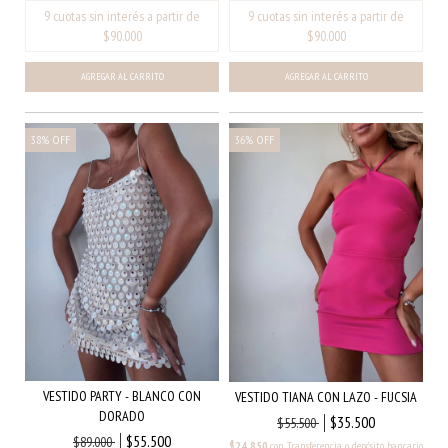
AGREGAR AL CARRITO
38
%
OFF
36
%
OFF
VESTIDO PARTY - BLANCO CON
VESTIDO TIANA CON LAZO - FUCSIA
DORADO
$35.500
$55.500
$55.500
$89.000
$24.850
con
Transferencia o depósito bancario