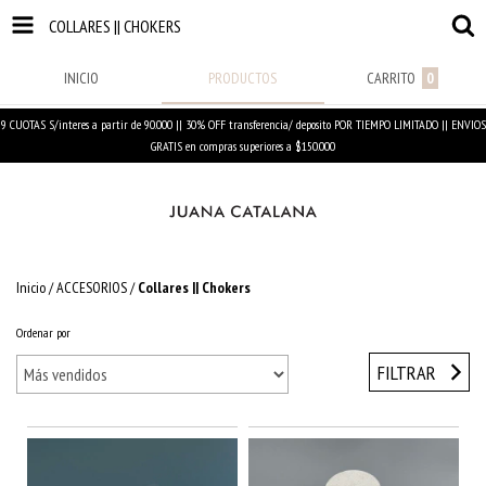
COLLARES || CHOKERS
INICIO
PRODUCTOS
CARRITO
0
9 CUOTAS S/interes a partir de 90.000 || 30% OFF transferencia/ deposito POR TIEMPO LIMITADO || ENVIOS
GRATIS en compras superiores a $150.000
Inicio
/
ACCESORIOS
/
Collares || Chokers
Ordenar por
FILTRAR