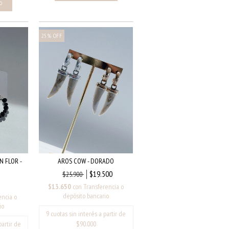
25
%
OFF
 FLOR -
AROS COW - DORADO
$19.500
$25.900
$13.650
con
Transferencia o
depósito bancario
encia o
io