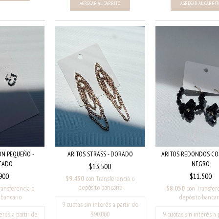
N PEQUEÑO -
ARITOS STRASS - DORADO
ARITOS REDONDOS CON
EADO
NEGRO
$13.500
900
$11.500
$9.450
con
Transferencia o
depósito bancario
ransferencia o
$8.050
con
Transfer
 bancario
depósito bancar