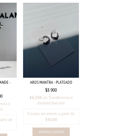
AROS MANTRA - PLATEADO
ANDE -
$8.900
00
$6.230
con
Transferencia o
depósito bancario
encia o
io