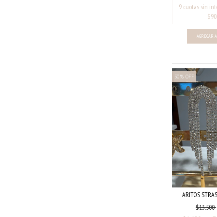
30
%
OFF
ARITOS STRAS
$13.500