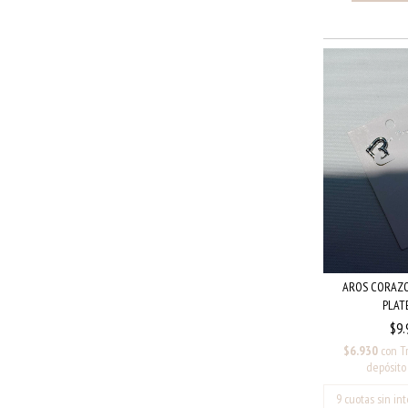
AROS CORAZO
PLAT
$9.
$6.930
con
T
depósito