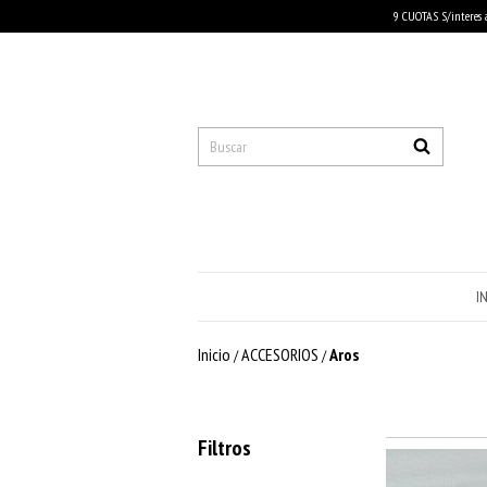
9 CUOTAS S/interes 
I
Inicio
ACCESORIOS
Aros
/
/
Filtros