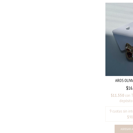
AROS OLIVI
$16
$11.550
con
T
depósito