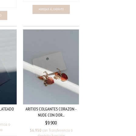
ARITIOS COLGANTES CORAZON -
PLATEADO
NUDE CON DOR...
$9.900
encia o
io
$6.930
con
Transferencia o
depósito bancario