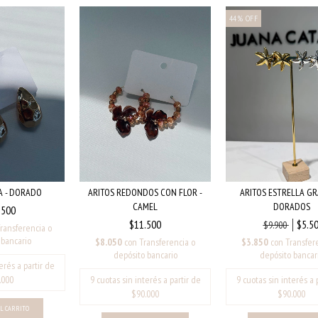
44
%
OFF
A - DORADO
ARITOS REDONDOS CON FLOR -
ARITOS ESTRELLA GR
CAMEL
DORADOS
.500
$11.500
$5.5
$9.900
ransferencia o
 bancario
$8.050
con
Transferencia o
$3.850
con
Transfer
depósito bancario
depósito bancar