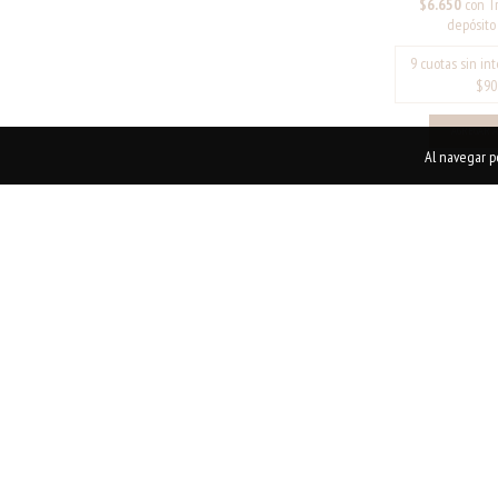
$6.650
con
T
depósito
Al navegar po
25
%
OFF
AROS COW 