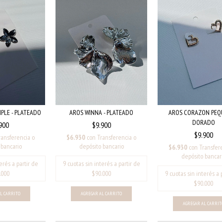
AROS WINNA - PLATEADO
MPLE - PLATEADO
AROS CORAZON PEQ
DORADO
$9.900
900
$9.900
$6.930
con
Transferencia o
ransferencia o
depósito bancario
 bancario
$6.930
con
Transfer
depósito bancar