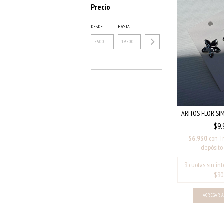
Precio
DESDE
HASTA
ARITOS FLOR SI
$9.
$6.930
con
T
depósito