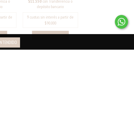
$11.550
con
Transferencia o
encia o
depósito bancario
io
NTENDIDO
MPLE -
ARITOS FLOR SIMPLE - DORADO