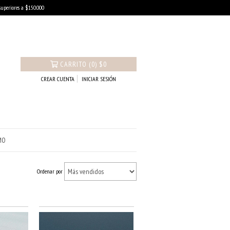
uperiores a $150.000
CARRITO
(
0
)
$0
CREAR CUENTA
INICIAR SESIÓN
MO
Ordenar por