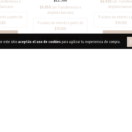
ransferencia o
$6.930
con
Transfer
 bancario
depósito bancar
$8.050
con
Transferencia o
depósito bancario
r este sitio
aceptás el uso de cookies
para agilizar tu experiencia de compra.
E
AROS BEACH - DORADO
ARITOS CORAZON SI
- PLATEADO