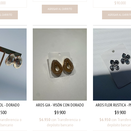
OL - DORADO
AROS GIA - VISÓN CON DORADO
AROS FLOR RUSTICA - 
.500
$9.900
$9.900
ransferencia o
$6.930
con
Transferencia o
$6.930
con
Transfer
 bancario
depósito bancario
depósito bancar