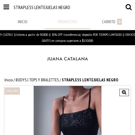
STRAPLESS LENTEJUELAS NEGRO
INICIO
PRODUCTOS
CARRITO
0
9 CUOTAS S/interes a partir de 90.000 || 30% OFF transferencia/ deposito POR TIEMPO LIMITADO || ENVIOS
GRATIS en compras superiores a $150.000
Inicio
/
BODYS | TOPS Y BRALETTES
/
STRAPLESS LENTEJUELAS NEGRO
29
%
OFF