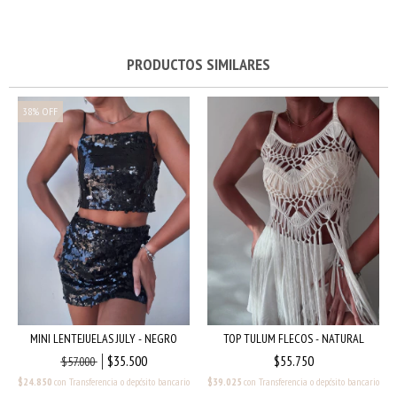
PRODUCTOS SIMILARES
38
%
OFF
MINI LENTEJUELAS JULY - NEGRO
TOP TULUM FLECOS - NATURAL
$35.500
$55.750
$57.000
$24.850
con
Transferencia o depósito bancario
$39.025
con
Transferencia o depósito bancario