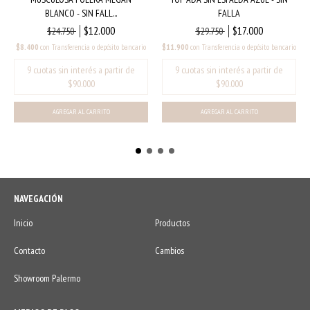
BLANCO - SIN FALL...
FALLA
$12.000
$17.000
$24.750
$29.750
$8.400
con
Transferencia o depósito bancario
$11.900
con
Transferencia o depósito bancario
AGREGAR AL CARRITO
NAVEGACIÓN
Inicio
Productos
Contacto
Cambios
Showroom Palermo