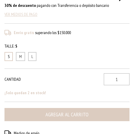
30% de descuento
pagando con Transferencia o depósito bancario
VER MEDIOS DE PAGO
Envío gratis
superando los
$150.000
TALLE:
S
S
M
L
CANTIDAD
¡Solo quedan
2
en stock!
CAMBIAR CP
Entregas para el CP:
Medios de envío