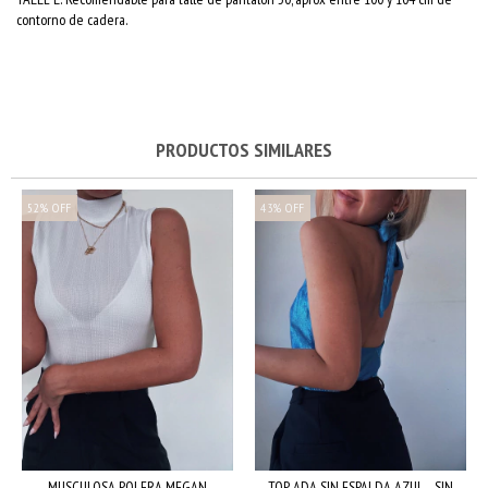
contorno de cadera.
PRODUCTOS SIMILARES
52
%
OFF
43
%
OFF
MUSCULOSA POLERA MEGAN
TOP ADA SIN ESPALDA AZUL - SIN