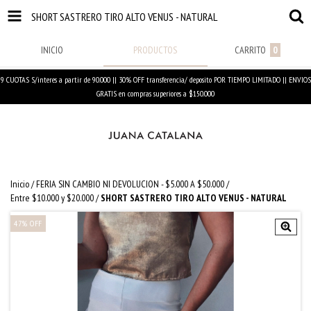
SHORT SASTRERO TIRO ALTO VENUS - NATURAL
INICIO
PRODUCTOS
CARRITO
0
9 CUOTAS S/interes a partir de 90.000 || 30% OFF transferencia/ deposito POR TIEMPO LIMITADO || ENVIOS
GRATIS en compras superiores a $150.000
Inicio
/
FERIA SIN CAMBIO NI DEVOLUCION - $5.000 A $50.000
/
Entre $10.000 y $20.000
/
SHORT SASTRERO TIRO ALTO VENUS - NATURAL
47
%
OFF