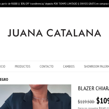
a partir de 90.000 || 30% OFF transferencia/ deposito POR TIEMPO LIMITADO || ENVIOS GRATIS en compras s
NICIO
PRODUCTOS
CONTACTO
CAMBIOS
SHOWROOM PALER
NEGRO
BLAZER CHIAR
$10
$119.500
Precio sin impuestos
$90.495,8