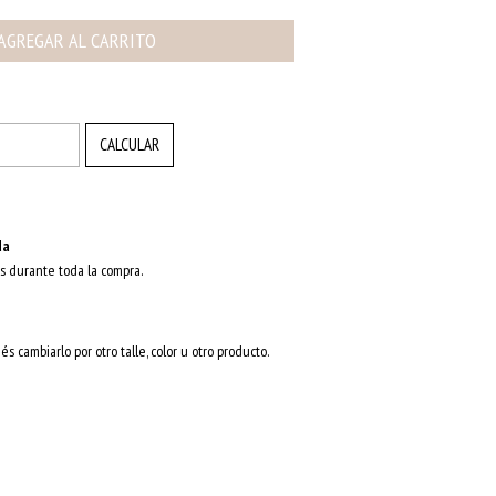
CAMBIAR CP
CALCULAR
da
s durante toda la compra.
és cambiarlo por otro talle, color u otro producto.