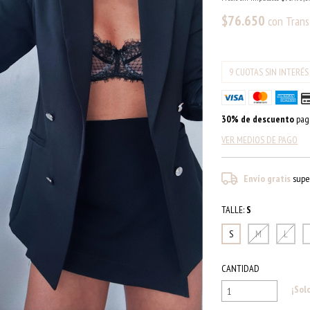
$76.650
con
Trans
30% de descuento
paga
VER MEDIOS DE PAGO
Envío gratis
supe
TALLE:
S
S
M
L
CANTIDAD
¡Sol