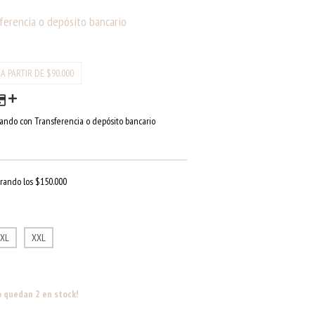
ferencia o depósito bancario
ndo con Transferencia o depósito bancario
rando los
$150.000
XL
XXL
o quedan
2
en stock!