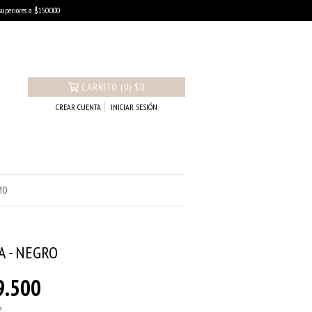
uperiores a $150.000
CARRITO
(
0
)
$0
CREAR CUENTA
INICIAR SESIÓN
MO
A - NEGRO
9.500
7