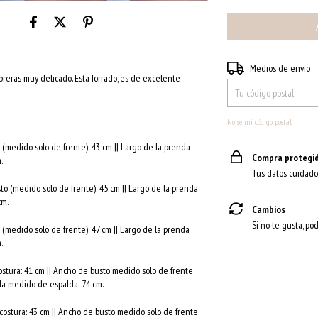
Entregas para el CP:
Medios de envío
reras muy delicado. Esta forrado, es de excelente
No sé mi código postal
(medido solo de frente): 43 cm || Largo de la prenda
Compra protegi
.
Tus datos cuidado
o (medido solo de frente): 45 cm || Largo de la prenda
cm.
Cambios
Si no te gusta, pod
(medido solo de frente): 47 cm || Largo de la prenda
.
tura: 41 cm || Ancho de busto medido solo de frente:
da medido de espalda: 74 cm.
stura: 43 cm || Ancho de busto medido solo de frente: