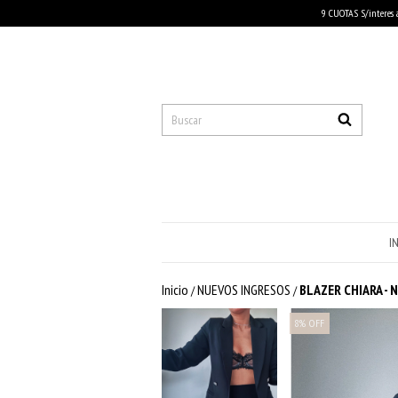
9 CUOTAS S/interes 
I
Inicio
NUEVOS INGRESOS
BLAZER CHIARA - 
/
/
8
%
OFF