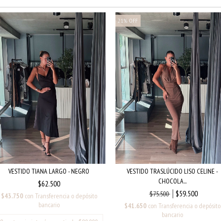
21
%
OFF
VESTIDO TIANA LARGO - NEGRO
VESTIDO TRASLÚCIDO LISO CELINE -
CHOCOLA...
$62.500
$59.500
$75.500
$43.750
con
Transferencia o depósito
bancario
$41.650
con
Transferencia o depósito
bancario